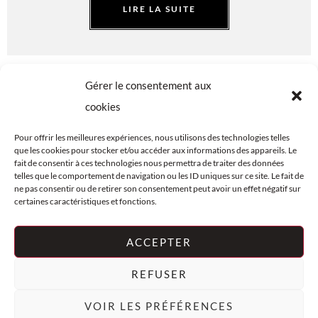
LIRE LA SUITE
Gérer le consentement aux
cookies
Pour offrir les meilleures expériences, nous utilisons des technologies telles
que les cookies pour stocker et/ou accéder aux informations des appareils. Le
fait de consentir à ces technologies nous permettra de traiter des données
telles que le comportement de navigation ou les ID uniques sur ce site. Le fait de
FAQ
PLAN DU SITE
ne pas consentir ou de retirer son consentement peut avoir un effet négatif sur
CENTRE
© LES VINS
certaines caractéristiques et fonctions.
JURIDIQUE
D'OLIVIER
COOKIES (UE)
2026
ACCEPTER
REFUSER
L’abus d’alcool est dangereux pour la santé, à consommer
avec modération.
VOIR LES PRÉFÉRENCES
Conception esprit créa-web