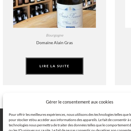
Bourgogne
Domaine Alain Gras
LIRE LA SUITE
Gérer le consentement aux cookies
Pour offrir les meilleures expériences, nous utilisons des technologies telles que 
pour stocker et/ou accéder aux informations des appareils. Le fait de consentir à 
technologies nous permettra de traiter des données telles que le comportement 
FAQ
CENTRE JURIDIQUE
COOKIES (UE)
ou les ID uniques sur ce site. Le fait de ne pas consentir ou de retirer son consen