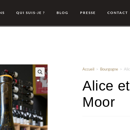
NS
QUI SUIS-JE ?
BLOG
PRESSE
CONTACT
Accueil
>
Bourgogne
>
Ali
🔍
Alice e
Moor