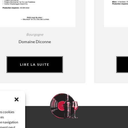
Bourgogne
Domaine Diconne
LIRE LA SUITE
les cookies
ces
de navigation
tement peut