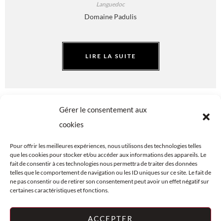
Languedoc
Domaine Padulis
LIRE LA SUITE
Gérer le consentement aux
cookies
Pour offrir les meilleures expériences, nous utilisons des technologies telles
que les cookies pour stocker et/ou accéder aux informations des appareils. Le
fait de consentir à ces technologies nous permettra de traiter des données
telles que le comportement de navigation ou les ID uniques sur ce site. Le fait de
FAQ
PLAN DU SITE
ne pas consentir ou de retirer son consentement peut avoir un effet négatif sur
CENTRE
© LES VINS
certaines caractéristiques et fonctions.
JURIDIQUE
D'OLIVIER
COOKIES (UE)
2026
ACCEPTER