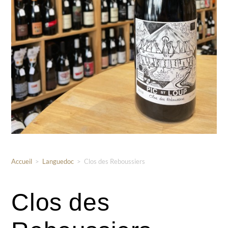
Accueil
>
Languedoc
>
Clos des Reboussiers
Clos des