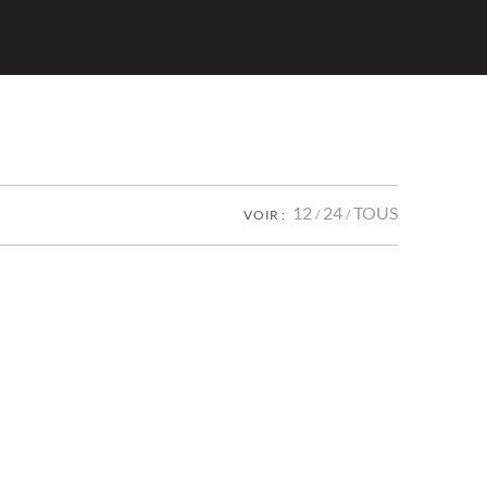
12
24
TOUS
VOIR :