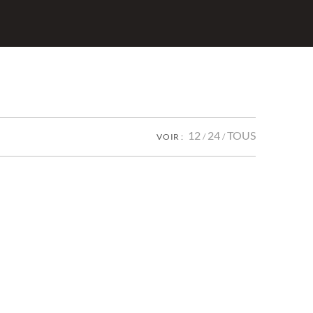
12
24
TOUS
VOIR :