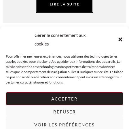
LIRE LA SUITE
Gérer le consentement aux
cookies
Pour offrir les meilleures expériences, nous utilisons des technologies telles
que les cookies pour stocker et/ou accéder aux informations des appareils. Le
fait de consentir à ces technologies nous permettra de traiter des données
telles que le comportement de navigation ou les ID uniques sur ce site. Le fait de
FAQ
PLAN DU SITE
ne pas consentir ou de retirer son consentement peut avoir un effet négatif sur
CENTRE
© LES VINS
certaines caractéristiques et fonctions.
JURIDIQUE
D'OLIVIER
COOKIES (UE)
2026
ACCEPTER
REFUSER
L’abus d’alcool est dangereux pour la santé, à consommer
avec modération.
VOIR LES PRÉFÉRENCES
Conception esprit créa-web