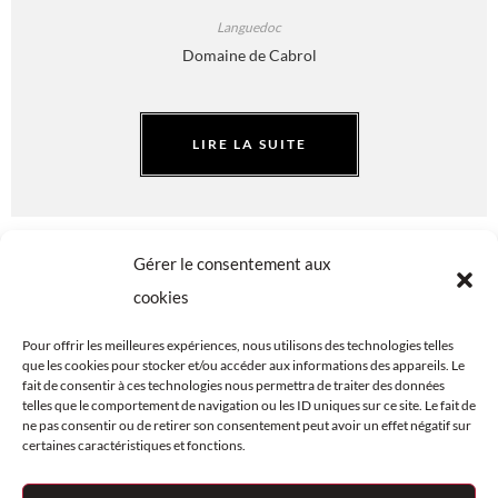
Languedoc
Domaine de Cabrol
LIRE LA SUITE
Gérer le consentement aux
cookies
Pour offrir les meilleures expériences, nous utilisons des technologies telles
que les cookies pour stocker et/ou accéder aux informations des appareils. Le
fait de consentir à ces technologies nous permettra de traiter des données
telles que le comportement de navigation ou les ID uniques sur ce site. Le fait de
FAQ
PLAN DU SITE
ne pas consentir ou de retirer son consentement peut avoir un effet négatif sur
CENTRE
© LES VINS
certaines caractéristiques et fonctions.
JURIDIQUE
D'OLIVIER
COOKIES (UE)
2026