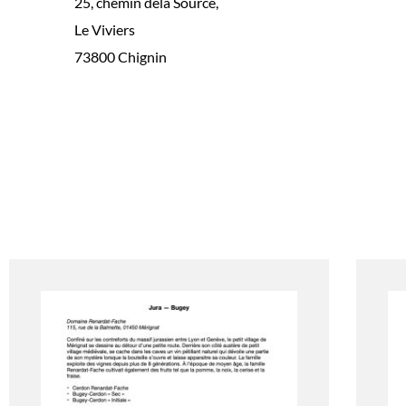
25, chemin dela Source,
Le Viviers
73800 Chignin