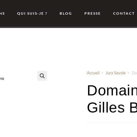
NS
QUI SUIS-JE ?
BLOG
PRESSE
CONTACT
Accueil
>
Jura Savoie
>
Do
🔍
Domain
Gilles 