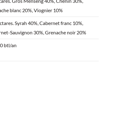
tares. Gros Menseng 40%, Chenin 30%,
che blanc 20%, Viognier 10%
ctares. Syrah 40%, Cabernet franc 10%,
net-Sauvignon 30%, Grenache noir 20%
0 btl/an