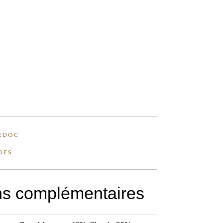
EDOC
DES
ns complémentaires