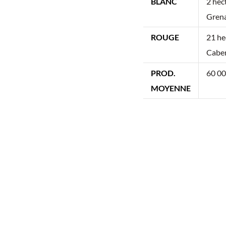
BLANC
2 hec
Grena
ROUGE
21 he
Caber
PROD.
60 00
MOYENNE