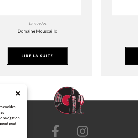
Languedoc
Domaine Mouscaillo
LIRE LA SUITE
les cookies
ces
de navigation
tement peut