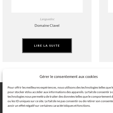
Languedoc
Domaine Clavel
LIRE LA SUITE
Gérer le consentement aux cookies
Pour offrir les meilleures expériences, nous utilisons des technologies telles que 
pour stocker et/ou accéder aux informations des appareils. Le fait de consentir à 
technologies nous permettra de traiter des données telles que le comportement 
FAQ
CENTRE JURIDIQUE
COOKIES (UE)
ou les ID uniques sur ce site. Le fait de ne pas consentir ou de retirer son consen
avoir un effet négatif sur certaines caractéristiques et fonctions.