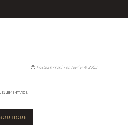
Posted by
ronin
on
février 4, 2023
UELLEMENT VIDE.
 BOUTIQUE