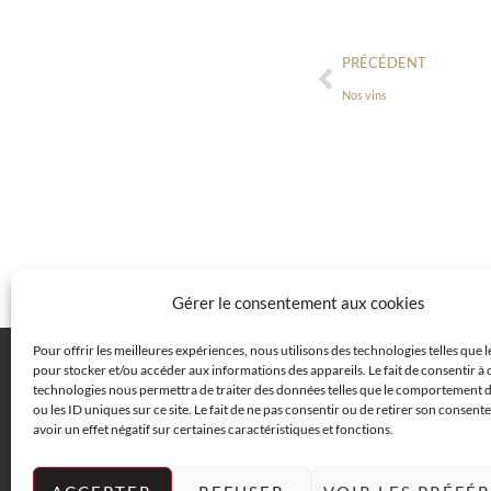
PRÉCÉDENT
Nos vins
Gérer le consentement aux cookies
Pour offrir les meilleures expériences, nous utilisons des technologies telles que 
pour stocker et/ou accéder aux informations des appareils. Le fait de consentir à 
technologies nous permettra de traiter des données telles que le comportement 
FAQ
CENTRE JURIDIQUE
COOKIES (UE)
ou les ID uniques sur ce site. Le fait de ne pas consentir ou de retirer son consen
avoir un effet négatif sur certaines caractéristiques et fonctions.