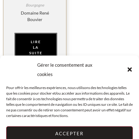
Bourgogne
Domaine René
Bouvier
LIRE
LA
SUITE
Gérer le consentement aux
cookies
Pour offrir les meilleures expériences, nous utilisons des technologies telles
que les cookies pour stocker et/ou accéder aux informations des appareils. Le
fait de consentir à ces technologies nous permettra de traiter des données
telles que le comportement de navigation ou les ID uniques sur ce site. Le fait de
ne pas consentir ou de retirer son consentement peut avoir un effet négatif sur
certaines caractéristiques et fonctions.
FAQ
PLAN DU SITE
CENTRE
© LES VINS
JURIDIQUE
D'OLIVIER
ACCEPTER
COOKIES (UE)
2026